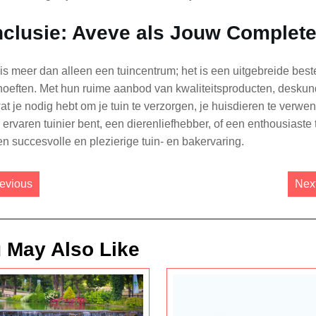
clusie: Aveve als Jouw Complet
is meer dan alleen een tuincentrum; het is een uitgebreide beste
oeften. Met hun ruime aanbod van kwaliteitsproducten, deskund
wat je nodig hebt om je tuin te verzorgen, je huisdieren te verw
 ervaren tuinier bent, een dierenliefhebber, of een enthousiast
en succesvolle en plezierige tuin- en bakervaring.
st
Previous post:
evious
Nex
igation
 May Also Like