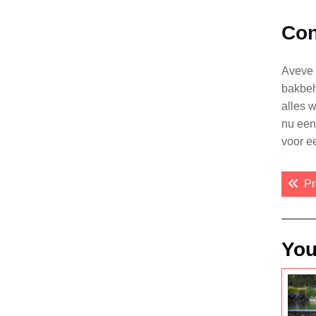
Con
Aveve 
bakbeh
alles 
nu een
voor e
Po
Pr
nav
You