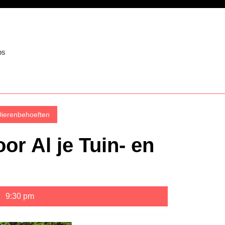
ps
Dierenbehoeften
or Al je Tuin- en
9:30 pm