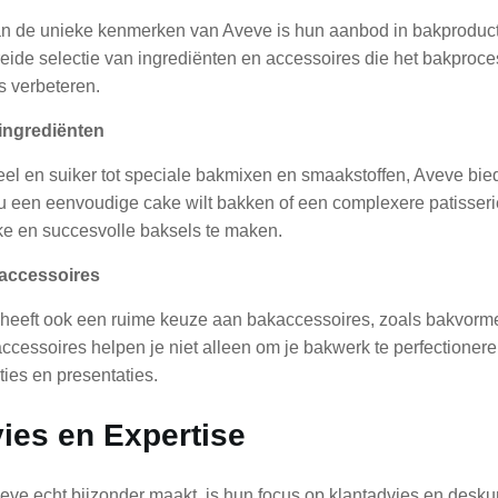
n de unieke kenmerken van Aveve is hun aanbod in bakproduct
reide selectie van ingrediënten en accessoires die het bakproce
s verbeteren.
ingrediënten
el en suiker tot speciale bakmixen en smaakstoffen, Aveve bied
nu een eenvoudige cake wilt bakken of een complexere patisserie,
jke en succesvolle baksels te maken.
kaccessoires
heeft ook een ruime keuze aan bakaccessoires, zoals bakvormen
ccessoires helpen je niet alleen om je bakwerk te perfectioneren
ties en presentaties.
ies en Expertise
eve echt bijzonder maakt, is hun focus op klantadvies en desk