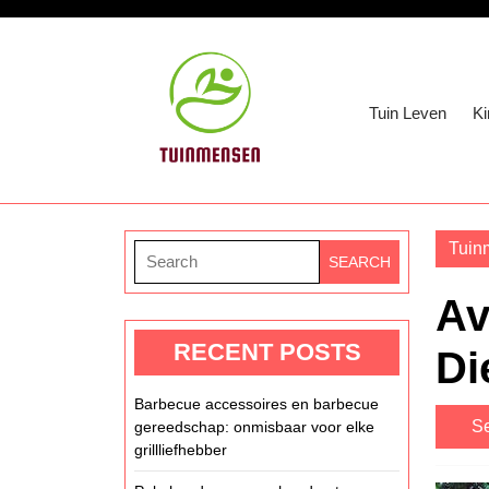
Skip
to
content
Skip
Tuin Leven
Ki
to
content
Tuin
Search
for:
Av
RECENT POSTS
Di
Barbecue accessoires en barbecue
Se
gereedschap: onmisbaar voor elke
grillliefhebber