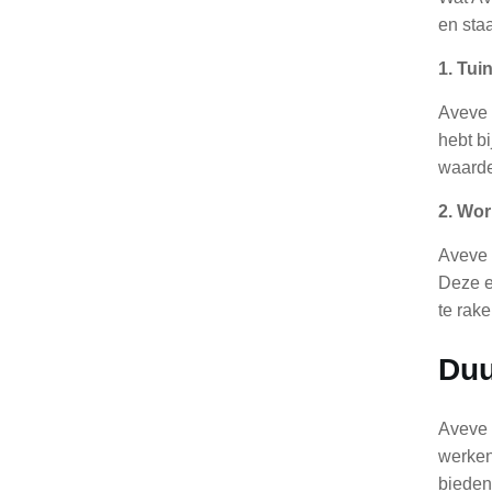
en sta
1. Tui
Aveve 
hebt bi
waarde
2. Wo
Aveve 
Deze e
te rake
Duu
Aveve 
werken
bieden