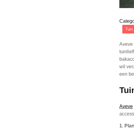
Catego
Tuin
Aveve 
tuinli
bakacc
wil ver
een be
Tui
Aveve
access
1. Pla