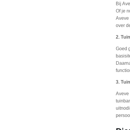
Bij Av
Of je 
Aveve 
over d
2. Tu
Goed g
basisi
Daarna
functi
3. Tui
Aveve 
tuinban
uitnod
persoo