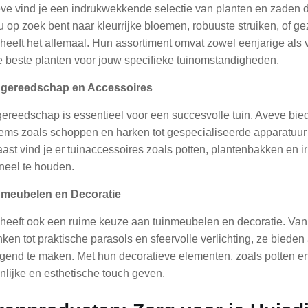
eve vind je een indrukwekkende selectie van planten en zaden die
nu op zoek bent naar kleurrijke bloemen, robuuste struiken, of g
heeft het allemaal. Hun assortiment omvat zowel eenjarige als 
e beste planten voor jouw specifieke tuinomstandigheden.
ingereedschap en Accessoires
ereedschap is essentieel voor een succesvolle tuin. Aveve bie
tems zoals schoppen en harken tot gespecialiseerde apparatuur
ast vind je er tuinaccessoires zoals potten, plantenbakken en i
oneel te houden.
nmeubelen en Decoratie
heeft ook een ruime keuze aan tuinmeubelen en decoratie. Van c
ken tot praktische parasols en sfeervolle verlichting, ze bieden
igend te maken. Met hun decoratieve elementen, zoals potten en
nlijke en esthetische touch geven.