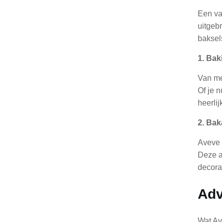
Een va
uitgeb
baksel
1. Bak
Van me
Of je 
heerli
2. Ba
Aveve 
Deze a
decora
Adv
Wat Av