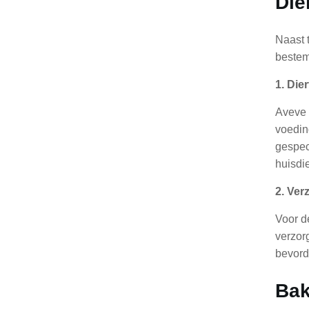
Die
Naast 
bestem
1. Die
Aveve 
voedin
gespec
huisdie
2. Ver
Voor d
verzor
bevord
Bak