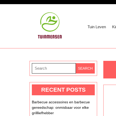
Skip
to
content
Skip
Tuin Leven
Ki
to
content
Search
for:
RECENT POSTS
Barbecue accessoires en barbecue
gereedschap: onmisbaar voor elke
grillliefhebber