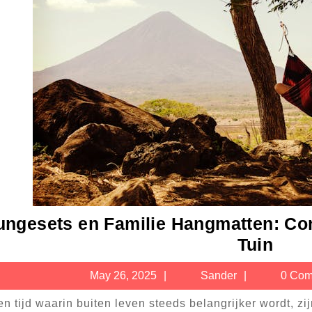
ungesets en Familie Hangmatten: Com
Lou
Tuin
en
May
Sander
May 26, 2025
Sander
0 Com
Fami
26,
Hang
2025