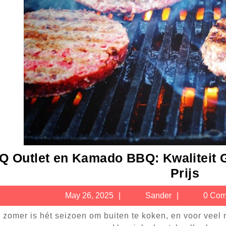
 Outlet en Kamado BBQ: Kwaliteit G
BB
Prijs
Outl
May
Sander
May 26, 2025
Sander
0 Com
en
26,
Kam
2025