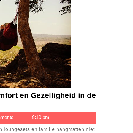
fort en Gezelligheid in de
ngesets
ments
9:10 pm
lie
matten: