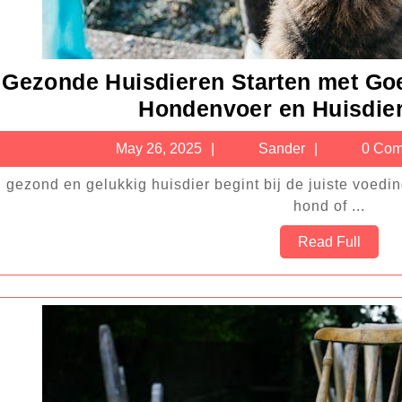
Gezonde Huisdieren Starten met Goe
Hondenvoer en Huisdie
May
Sander
May 26, 2025
Sander
0 Com
26,
2025
hond of ...
Read
Read Full
Full