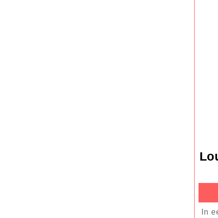
Lo
In een tijd waarin buiten leven steeds belangrijker wordt, zijn loungesets en familie hangmatten niet