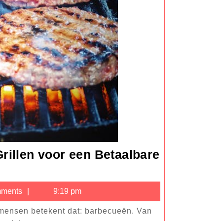
rillen voor een Betaalbare
Q
et
ments
9:19 pm
ado