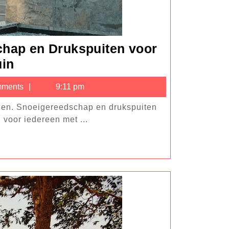
chap en Drukspuiten voor
Essentiële
uin
Tuinhulpjes:
ments
9:11 pm
Snoeigereedschap
en
voor iedereen met ...
Drukspuiten
voor
een
Gezonde
Tuin