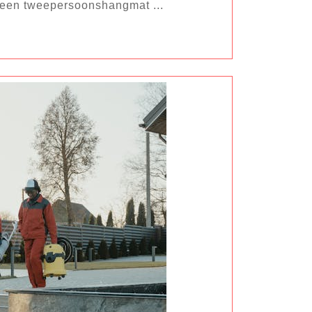
n een tweepersoonshangmat ...
de
Ontspanning
van
een
Tweepersoonshangmat