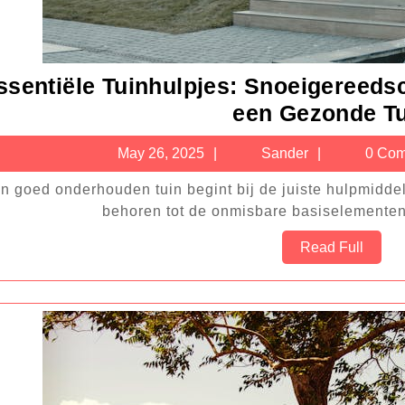
ssentiële Tuinhulpjes: Snoeigereeds
een Gezonde T
May
Sander
May 26, 2025
Sander
0 Com
26,
2025
behoren tot de onmisbare basiselementen 
Read
Read Full
Full