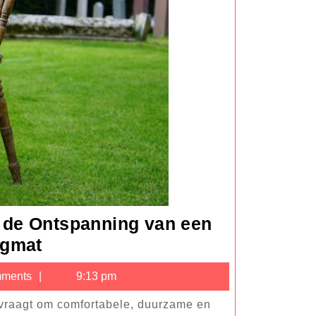
 de Ontspanning van een
Stoere
ngmat
Steigerhouten
ments
9:13 pm
Tuinmeubels
en