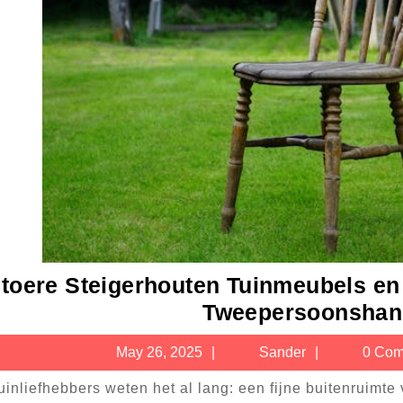
toere Steigerhouten Tuinmeubels en
Tweepersoonsha
May
Sander
May 26, 2025
Sander
0 Com
26,
2025