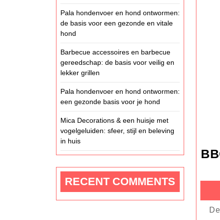
Pala hondenvoer en hond ontwormen:
de basis voor een gezonde en vitale
hond
Barbecue accessoires en barbecue
gereedschap: de basis voor veilig en
lekker grillen
Pala hondenvoer en hond ontwormen:
een gezonde basis voor je hond
Mica Decorations & een huisje met
vogelgeluiden: sfeer, stijl en beleving
in huis
BBQ
RECENT COMMENTS
De zomer is hét seizoen om buiten te koken, en voor veel mensen betekent dat: barbecueën. Van