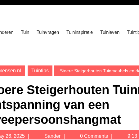
nderen
Tuin
Tuinvragen
Tuininspiratie
Tuinleven
Tuinti
mensen.nl
Tuintips
Stoere Steigerhouten Tuinmeubels en 
oere Steigerhouten Tui
tspanning van een
eepersoonshangmat
May
Sander
y 26, 2025
Sander
0 Comments
9:13