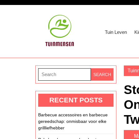
Skip
to
content
Skip
Tuin Leven
Ki
to
content
Tuin
Search
for:
St
RECENT POSTS
On
Barbecue accessoires en barbecue
Tw
gereedschap: onmisbaar voor elke
grillliefhebber
Ma