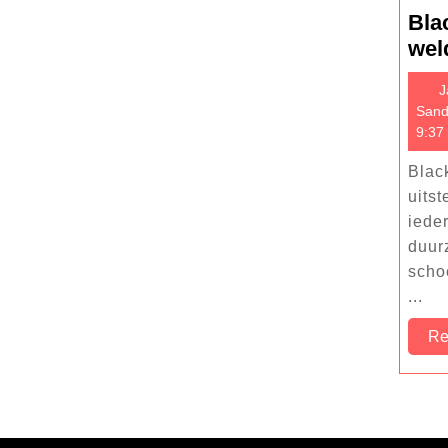
Bla
wel
J
Sand
9:37
Blac
uits
iede
duur
scho
...
Re