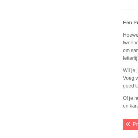
Een Pe
Hoewel
tweepe
om sam
letterli
Wil je
Voeg w
goed t
Of je 
en kara
Po
Pr
nav