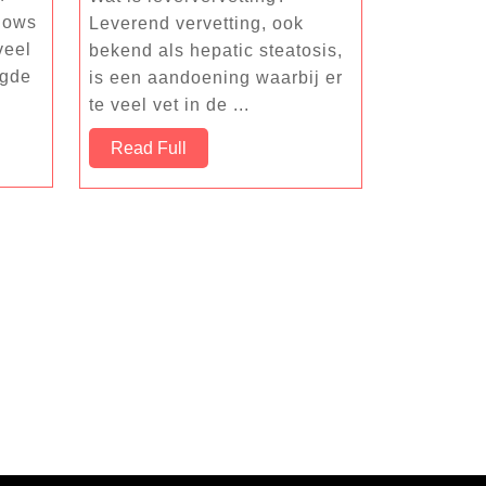
diëtist
hows
Leverend vervetting, ook
kan
veel
bekend als hepatic steatosis,
helpen
ugde
is een aandoening waarbij er
bij
te veel vet in de ...
diabetes
type
Read
Read Full
2
Full