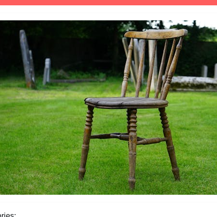
26,
2025
ries: