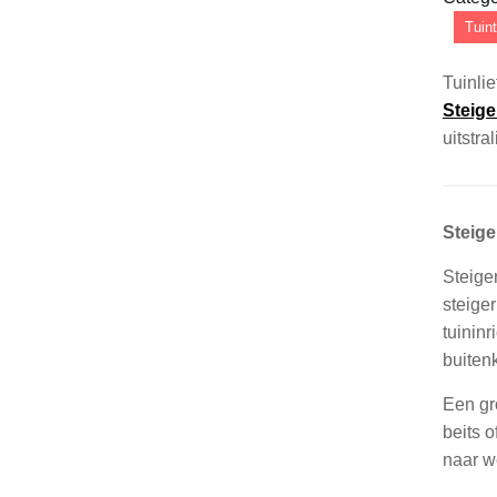
Tuint
Tuinli
Steig
uitstra
Steig
Steige
steiger
tuininr
buiten
Een gr
beits 
naar we