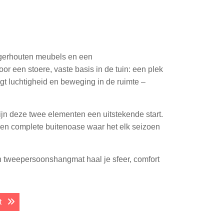
eigerhouten meubels en een
een stoere, vaste basis in de tuin: een plek
t luchtigheid en beweging in de ruimte –
zijn deze twee elementen een uitstekende start.
 een complete buitenoase waar het elk seizoen
en tweepersoonshangmat haal je sfeer, comfort
Next post:
t