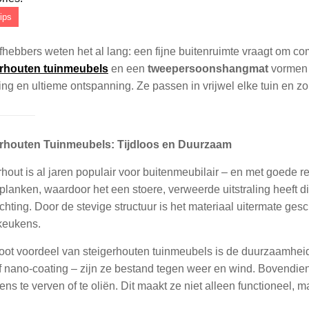
ips
efhebbers weten het al lang: een fijne buitenruimte vraagt om co
erhouten tuinmeubels
en een
tweepersoonshangmat
vormen 
ling en ultieme ontspanning. Ze passen in vrijwel elke tuin en zo
erhouten Tuinmeubels: Tijdloos en Duurzaam
rhout is al jaren populair voor buitenmeubilair – en met goede r
planken, waardoor het een stoere, verweerde uitstraling heeft die
ichting. Door de stevige structuur is het materiaal uitermate ge
keukens.
oot voordeel van steigerhouten tuinmeubels is de duurzaamhei
of nano-coating – zijn ze bestand tegen weer en wind. Bovendie
ns te verven of te oliën. Dit maakt ze niet alleen functioneel, m