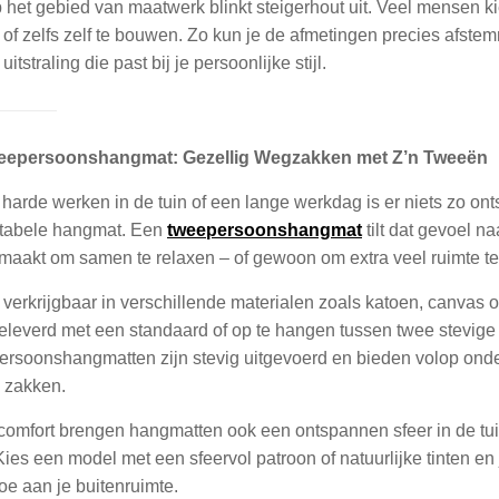
 het gebied van maatwerk blinkt steigerhout uit. Veel mensen k
of zelfs zelf te bouwen. Zo kun je de afmetingen precies afstem
uitstraling die past bij je persoonlijke stijl.
eepersoonshangmat: Gezellig Wegzakken met Z’n Tweeën
 harde werken in de tuin of een lange werkdag is er niets zo 
tabele hangmat. Een
tweepersoonshangmat
tilt dat gevoel 
emaakt om samen te relaxen – of gewoon om extra veel ruimte te
 verkrijgbaar in verschillende materialen zoals katoen, canvas o
eleverd met een standaard of op te hangen tussen twee stevige
rsoonshangmatten zijn stevig uitgevoerd en bieden volop onders
e zakken.
comfort brengen hangmatten ook een ontspannen sfeer in de tuin.
Kies een model met een sfeervol patroon of natuurlijke tinten e
oe aan je buitenruimte.