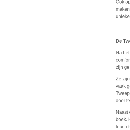
Ook op
maken 
unieke 
De Tw
Na het
comfor
zijn g
Ze zijn
vaak g
Tweepe
door t
Naast 
boek. 
touch t