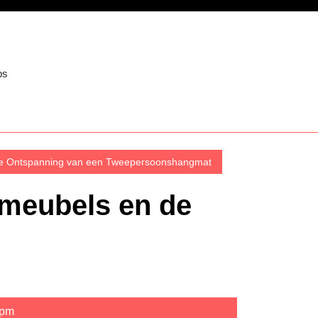
ps
de Ontspanning van een Tweepersoonshangmat
nmeubels en de
 pm