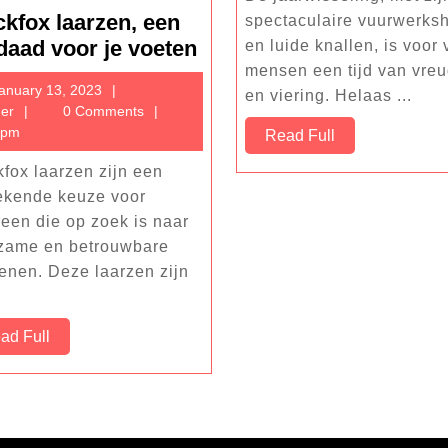
ckfox laarzen, een
spectaculaire vuurwerks
Blackfox
daad voor je voeten
en luide knallen, is voor 
laarzen,
mensen een tijd van vre
January
anuary 13, 2023
en viering. Helaas ...
een
Sander
13,
er
0 Comments
weldaad
2023
 pm
Read
Read Full
voor
Full
kfox laarzen zijn een
je
tekende keuze voor
voeten
reen die op zoek is naar
zame en betrouwbare
enen. Deze laarzen zijn
Read
ad Full
Full