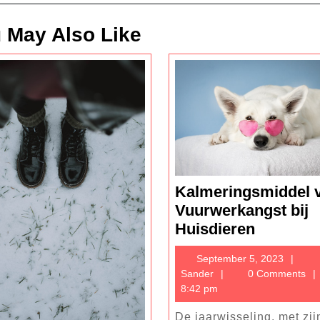
 May Also Like
Kalmeringsmiddel 
Vuurwerkangst bij
Kalmeri
Huisdieren
voor
Sept
September 5, 2023
Vuurwer
Sander
5,
Sander
0 Comments
bij
2023
8:42 pm
Huisdier
De jaarwisseling, met zij