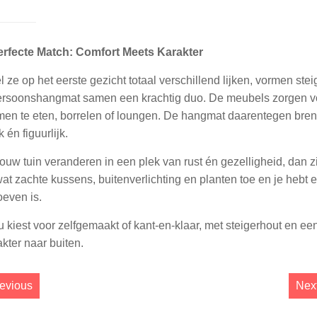
rfecte Match: Comfort Meets Karakter
 ze op het eerste gezicht totaal verschillend lijken, vormen st
rsoonshangmat samen een krachtig duo. De meubels zorgen voor 
en te eten, borrelen of loungen. De hangmat daarentegen breng
jk én figuurlijk.
 jouw tuin veranderen in een plek van rust én gezelligheid, dan 
at zachte kussens, buitenverlichting en planten toe en je hebt
oeven is.
nu kiest voor zelfgemaakt of kant-en-klaar, met steigerhout en e
kter naar buiten.
st
Previous post:
evious
Nex
igation