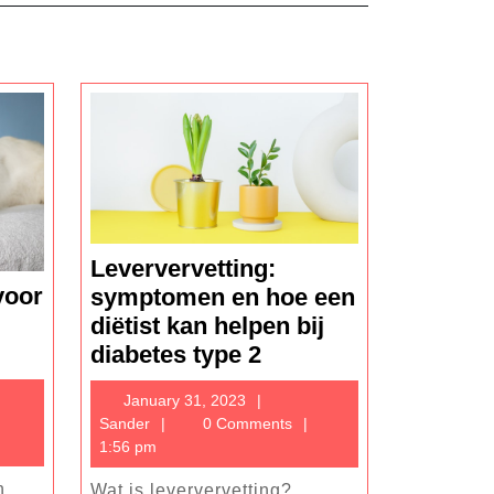
Leververvetting:
voor
symptomen en hoe een
diëtist kan helpen bij
ngsmiddel
Leververvetting:
diabetes type 2
symptomen
ember
January
January 31, 2023
kangst
en
Sander
31,
Sander
0 Comments
hoe
2023
1:56 pm
en
een
n
Wat is leververvetting?