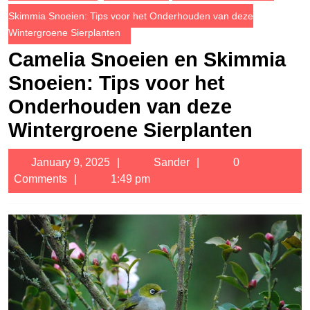
Skimmia Snoeien: Tips voor het Onderhouden van deze
Wintergroene Sierplanten
Camelia Snoeien en Skimmia
Snoeien: Tips voor het
Onderhouden van deze
Wintergroene Sierplanten
January
Sander
January 9, 2025
Sander
0
9,
Comments
1:49 pm
2025