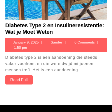
Diabetes Type 2 en Insulineresistentie:
Diabetes
Wat je Moet Weten
Type
January
Sander
January 9, 2025
Sander
0 Comments
2
9,
1:50 pm
en
2025
Insulineresistentie:
Diabetes type 2 is een aandoening die steeds
Wat
vaker voorkomt en die wereldwijd miljoenen
je
mensen treft. Het is een aandoening ...
Moet
Read
Read Full
Weten
Full