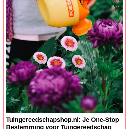
Dieet
Tuingereedschapshop.nl: Je One-Stop
Tuing
Bestemming voor Tuingereedschap