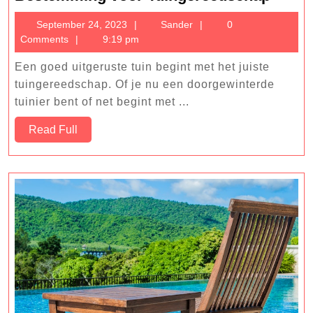
Je
September
Sander
September 24, 2023
Sander
0
One-
24,
Comments
9:19 pm
Stop
2023
Best
Een goed uitgeruste tuin begint met het juiste
voor
tuingereedschap. Of je nu een doorgewinterde
Tuing
tuinier bent of net begint met ...
Read
Read Full
Full