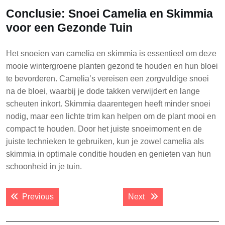
Conclusie: Snoei Camelia en Skimmia
voor een Gezonde Tuin
Het snoeien van camelia en skimmia is essentieel om deze
mooie wintergroene planten gezond te houden en hun bloei
te bevorderen. Camelia’s vereisen een zorgvuldige snoei
na de bloei, waarbij je dode takken verwijdert en lange
scheuten inkort. Skimmia daarentegen heeft minder snoei
nodig, maar een lichte trim kan helpen om de plant mooi en
compact te houden. Door het juiste snoeimoment en de
juiste technieken te gebruiken, kun je zowel camelia als
skimmia in optimale conditie houden en genieten van hun
schoonheid in je tuin.
Post
Previous post:
Next post:
Previous
Next
navigation