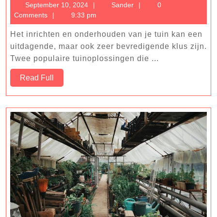
September
Sander
September 10, 2024
Sander
0
Stenen
10,
Comments
9:33 pm
Barbecu
2024
De
Het inrichten en onderhouden van je tuin kan een
Perfecte
uitdagende, maar ook zeer bevredigende klus zijn.
Combina
Twee populaire tuinoplossingen die ...
voor
Read
Read Full
je
Full
Tuin