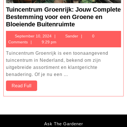
Tuincentrum Groenrijk: Jouw Complete
Bestemming voor een Groene en
Tuincentrum
Bloeiende Buitenruimte
Groenrijk:
September
Sander
September 10, 2024
Sander
0
Jouw
10,
Comments
9:29 pm
Complete
2024
Bestemming
Tuincentrum Groenrijk is een toonaangevend
voor
tuincentrum in Nederland, bekend om zijn
een
uitgebreide assortiment en klantgerichte
benadering. Of je nu een ...
Groene
en
Read
Read Full
Bloeiende
Full
Buitenruimte
Ask The Gardener