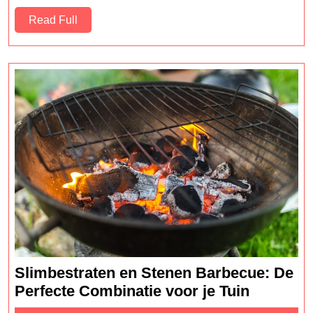
voor
Read
Read Full
Buit
Full
Slimbestraten en Stenen Barbecue: De
Slimbest
Perfecte Combinatie voor je Tuin
en