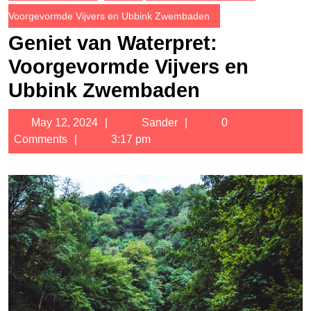
Voorgevormde Vijvers en Ubbink Zwembaden
Geniet van Waterpret:
Voorgevormde Vijvers en
Ubbink Zwembaden
May
Sander
May 12, 2024
Sander
0
12,
Comments
3:17 pm
2024