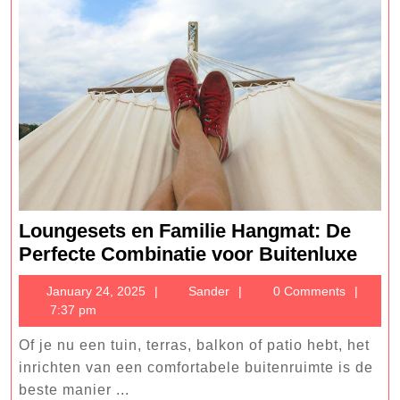
Loungesets en Familie Hangmat: De
Loun
Perfecte Combinatie voor Buitenluxe
en
January
Sander
January 24, 2025
Sander
0 Comments
Fami
24,
7:37 pm
Han
2025
De
Of je nu een tuin, terras, balkon of patio hebt, het
Perf
inrichten van een comfortabele buitenruimte is de
Comb
beste manier ...