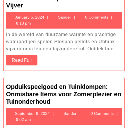
Duurzame
Vijver
Warmte
January
Sander
January 6, 2024
Sander
0 Comments
met
6,
8:13 pm
Plospan
2024
Pellets
In de wereld van duurzame warmte en prachtige
en
waterpartijen spelen Plospan pellets en Ubbink
Heldere
vijverproducten een bijzondere rol. Ontdek hoe ...
Waterpracht
Read
Read Full
met
Full
Ubbink
Vijver
Opduikspeelgoed en Tuinklompen:
Onmisbare Items voor Zomerplezier en
Opduikspeelgoed
Tuinonderhoud
en
September
Sander
September 8, 2024
Sander
0 Comments
Tuinklompen:
8,
9:02 am
Onmisbare
2024