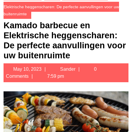
Elektrische heggenscharen: De perfecte aanvullingen voor uw
buitenruimte
Kamado barbecue en
Elektrische heggenscharen:
De perfecte aanvullingen voor
uw buitenruimte
May
Sander
May 10, 2023
Sander
0
10,
Comments
7:59 pm
2023