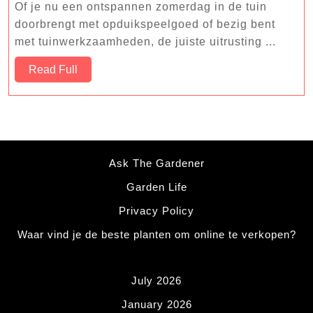
Items
Of je nu een ontspannen zomerdag in de tuin
voor
doorbrengt met opduikspeelgoed of bezig bent
Zomerplezier
met tuinwerkzaamheden, de juiste uitrusting ...
en
Read
Read Full
Tuinonderhoud
Full
Ask The Gardener
Garden Life
Privacy Policy
Waar vind je de beste planten om online te verkopen?
July 2026
January 2026