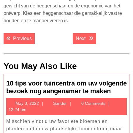
gewicht van de heggenschaar en de ergonomie van het
ontwerp. Kies een heggenschaar die gemakkelijk vast te
houden en te manoeuvreren is.
Post
Previous post:
Next post:
Previous
Next
navigation
You May Also Like
10 tips voor tuincentra om uw volgende
10
bezoek nog aangenamer te maken
tips
May
Sander
May 3, 2022
Sander
0 Comments
voor
3,
12:24 pm
tuincen
2022
om
Misschien vindt u uw favoriete bloemen en
uw
planten niet in uw plaatselijke tuincentrum, maar