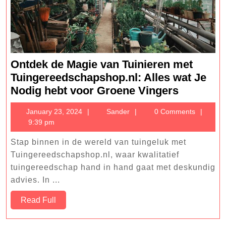
Ontdek de Magie van Tuinieren met
Tuingereedschapshop.nl: Alles wat Je
Ontdek
Nodig hebt voor Groene Vingers
de
January
Sander
January 23, 2024
Sander
0 Comments
Magie
23,
9:39 pm
van
2024
Tuinieren
Stap binnen in de wereld van tuingeluk met
met
Tuingereedschapshop.nl, waar kwalitatief
Tuingere
tuingereedschap hand in hand gaat met deskundig
advies. In ...
Alles
wat
Read
Read Full
Je
Full
Nodig