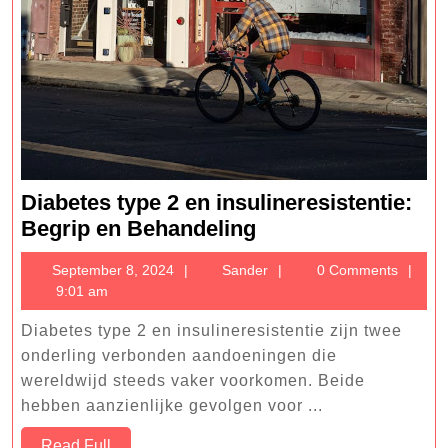
Diabetes type 2 en insulineresistentie:
Diabetes
Begrip en Behandeling
type
September
Sander
September 8, 2024
Sander
0 Comments
2
8,
9:01 am
en
2024
insulineresistentie
Diabetes type 2 en insulineresistentie zijn twee
Begrip
onderling verbonden aandoeningen die
en
wereldwijd steeds vaker voorkomen. Beide
hebben aanzienlijke gevolgen voor ...
Behandeling
Read
Read Full