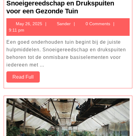
Snoeigereedschap en Drukspuiten
Essentiële
voor een Gezonde Tuin
Tuinhulpjes:
May
Sander
May 26, 2025
Sander
0 Comments
Snoeigereedschap
26,
9:11 pm
en
2025
Drukspuiten
Een goed onderhouden tuin begint bij de juiste
voor
hulpmiddelen. Snoeigereedschap en drukspuiten
een
behoren tot de onmisbare basiselementen voor
iedereen met ...
Gezonde
Tuin
Read
Read Full
Full