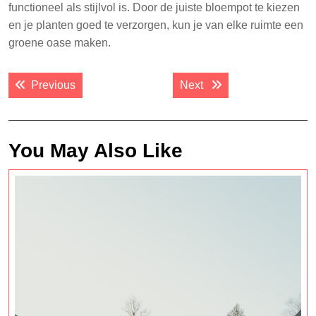
functioneel als stijlvol is. Door de juiste bloempot te kiezen
en je planten goed te verzorgen, kun je van elke ruimte een
groene oase maken.
Post
Previous post:
Next post:
Previous
Next
navigation
You May Also Like