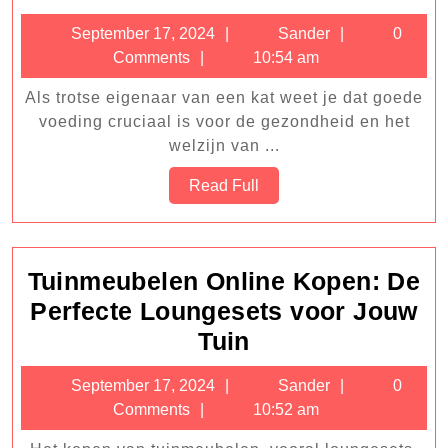
Koopjes:
September
Sander
September 17, 2024
Sander
0
Hoe
17,
Comments
10:54 am
je
2024
Als trotse eigenaar van een kat weet je dat goede
Goedkope
voeding cruciaal is voor de gezondheid en het
Kattenvoeding
welzijn van ...
Kunt
Read
Read Full
Vinden
Full
Tuinmeubelen Online Kopen: De
Perfecte Loungesets voor Jouw
Tuinmeubelen
Tuin
Online
September
Sander
September 17, 2024
Sander
0
Kopen:
17,
Comments
10:52 am
De
2024