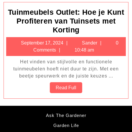
Tuinmeubels Outlet: Hoe je Kunt
Profiteren van Tuinsets met
Tuinmeubels
Korting
Outlet:
September
Sander
September 17, 2024
Sander
0
Hoe
17,
Comments
10:48 am
je
2024
Het vinden van stijlvolle en functionele
Kunt
tuinmeubelen hoeft niet duur te zijn. Met een
Profiteren
beetje speurwerk en de juiste keuzes ...
van
Read
Read Full
Tuinsets
Full
met
Korting
Ask The Gardener
Garden Life