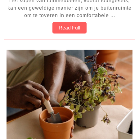
Het kopen van tuinmeubelen, vooral loungesets,
Perfecte
kan een geweldige manier zijn om je buitenruimte
Loungesets
om te toveren in een comfortabele ...
voor
Read
Read Full
Jouw
Full
Tuin