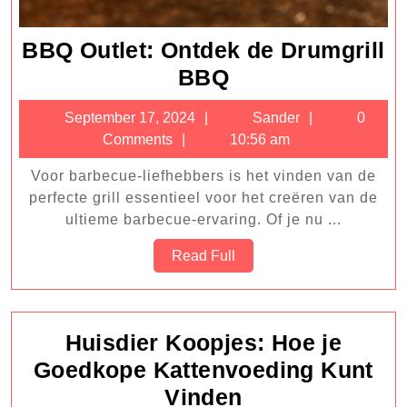
BBQ Outlet: Ontdek de Drumgrill
BBQ
BBQ
Outlet:
September
Sander
September 17, 2024
Sander
0
Ontdek
17,
Comments
10:56 am
de
2024
Voor barbecue-liefhebbers is het vinden van de
Drumgrill
perfecte grill essentieel voor het creëren van de
BBQ
ultieme barbecue-ervaring. Of je nu ...
Read
Read Full
Full
Huisdier Koopjes: Hoe je
Goedkope Kattenvoeding Kunt
Huisdier
Vinden