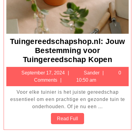
Tuingereedschapshop.nl: Jouw
Bestemming voor
Tuing
Tuingereedschap Kopen
Jouw
September
Sander
September 17, 2024
Sander
0
Beste
17,
Comments
10:50 am
voor
2024
Voor elke tuinier is het juiste gereedschap
Tuing
essentieel om een prachtige en gezonde tuin te
Kope
onderhouden. Of je nu een ...
Read
Read Full
Full