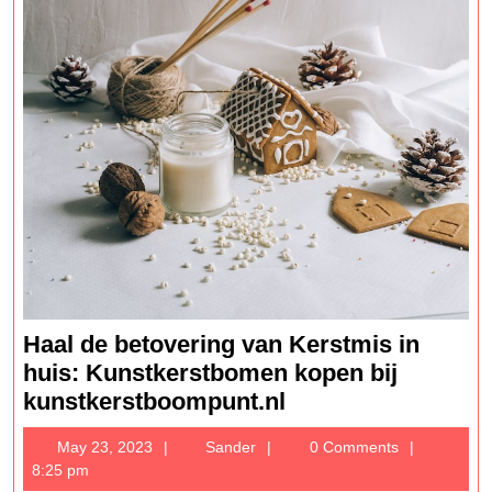
Haal de betovering van Kerstmis in
huis: Kunstkerstbomen kopen bij
Haal
kunstkerstboompunt.nl
de
May
Sander
May 23, 2023
Sander
0 Comments
betovering
23,
8:25 pm
van