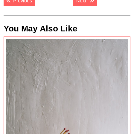
Previous post:
Next post:
Previous
Next
navigation
You May Also Like