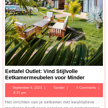
Eettafel Outlet: Vind Stijlvolle
Eettafel
Eetkamermeubelen voor Minder
Outlet:
September
Sander
September 5, 2023
Sander
0 Comments
Vind
5,
8:31 pm
Stijlvolle
2023
Eetkame
Het inrichten van je eetkamer met kwalitatieve