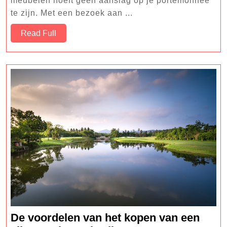
voor
meubelen hoeft geen aanslag op je portemonnee
Minder
te zijn. Met een bezoek aan ...
Read
Read Full
Full
De voordelen van het kopen van een