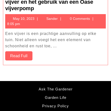
vijver en het gebruik van een Oase
De
vijverpomp
voordelen
May
Sander
May 10, 2023
Sander
0 Comments
van
10,
8:05 pm
het
2023
kopen
Een vijver is een prachtige aanvulling op elke
van
tuin. Niet alleen voegt het een element van
een
schoonheid en rust toe, ...
vijver
Read
Read Full
en
Full
het
gebruik
van
een
Ask The Gardener
Oase
vijverpomp
Garden Life
Privacy Policy