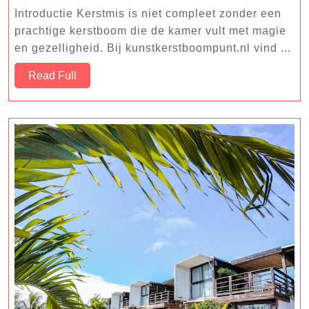
2023
Kerstmis
Introductie Kerstmis is niet compleet zonder een
in
prachtige kerstboom die de kamer vult met magie
huis:
en gezelligheid. Bij kunstkerstboompunt.nl vind ...
Kunstkerstbomen
Read
Read Full
kopen
Full
bij
kunstkerstboompu