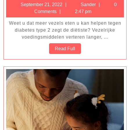
manieren
September
Sander
September 21, 2022
Sander
0
om
21,
Comments
2:47 pm
meer
2022
Weet u dat meer vezels eten u kan helpen tegen
vezels
diabetes type 2 zegt de diëtiste? Vezelrijke
in
voedingsmiddelen verteren langer, ...
uw
Read
Read Full
dieet
Full
op
te
nemen:
Een
Gids
voor
een
Gezond