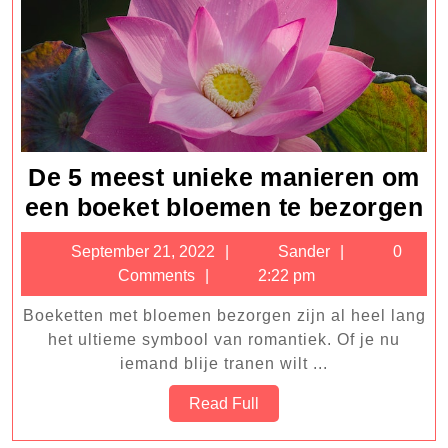
De 5 meest unieke manieren om
D
een boeket bloemen te bezorgen
5
September
Sander
September 21, 2022
Sander
0
m
21,
Comments
2:22 pm
u
2022
Boeketten met bloemen bezorgen zijn al heel lang
m
het ultieme symbool van romantiek. Of je nu
o
iemand blije tranen wilt ...
e
Read
Read Full
b
Full
b