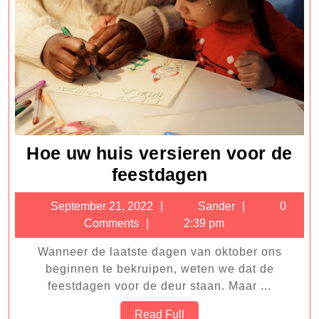
Type
2
Diabetes
Dieet
Hoe uw huis versieren voor de
Hoe
feestdagen
uw
September
Sander
September 21, 2022
Sander
0
huis
21,
Comments
2:39 pm
versieren
2022
Wanneer de laatste dagen van oktober ons
voor
beginnen te bekruipen, weten we dat de
de
feestdagen voor de deur staan. Maar ...
feestdagen
Read
Read Full