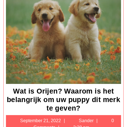
Outdoor
Cookout
Wat is Orijen? Waarom is het
belangrijk om uw puppy dit merk
Wat
te geven?
is
September
Sander
September 21, 2022
Sander
0
Orijen?