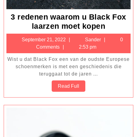
3 redenen waarom u Black Fox
3
laarzen moet kopen
redenen
September
Sander
September 21, 2022
Sander
0
waarom
21,
Comments
2:53 pm
u
2022
Wist u dat Black Fox een van de oudste Europese
Black
schoenmerken is met een geschiedenis die
Fox
teruggaat tot de jaren ...
laarzen
Read
Read Full
moet
Full
kopen