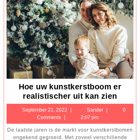
Hoe uw kunstkerstboom er
Hoe
realistischer uit kan zien
uw
September
Sander
September 21, 2022
Sander
0
kunst
21,
Comments
2:07 pm
er
2022
De laatste jaren is de markt voor kunstkerstbomen
realis
ongekend gegroeid. Met zoveel verschillende