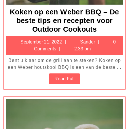
Koken op een Weber BBQ – De
beste tips en recepten voor
Koken
Outdoor Cookouts
op
September
Sander
September 21, 2022
Sander
0
een
21,
Comments
2:33 pm
Weber
2022
Bent u klaar om de grill aan te steken? Koken op
BBQ
een Weber houtskool BBQ is een van de beste ...
–
Read
Read Full
De
Full
beste
tips
en
recepten
voor