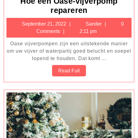
Hoe een Oase-vijverpomp
Hoe
repareren
een
September
Sander
September 21, 2022
Sander
0
Oase-
21,
Comments
2:11 pm
vijverpomp
2022
Oase vijverpompen zijn een uitstekende manier
repareren
om uw vijver of waterpartij goed belucht en soepel
lopend te houden. Dat komt ...
Read
Read Full
Full